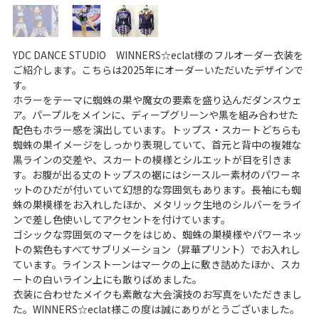
YDC DANCE STUDIO WINNERS☆eclat様のフルオーダー衣装を
ご紹介します。こちらは2025年にオーダーいただいたデザインで
す。
ホラーをテーマに蜘蛛の巣や魔女の要素を盛り込んだダンスウェ
ア。パープルをメインに、ディープグリーンや黒を組み合わせた
配色もホラー感を演出しています。トップス・スカートどちらも
蜘蛛の巣イメージをしっかり表現していて、首元と背中の複雑な
黒ラインの交差や、スカートの模様とシルエットが目を引きま
す。お腹が出る丈のトップスの裾にはシースルー素材のパワーネ
ットのひだが付いていて幻想的な雰囲気もあります。長袖にも蜘
蛛の巣模様をお入れしたほか、メタリック生地のシルバーをライ
ンで差し色使いしてアクセントを付けています。
ゴシックな雰囲気のマークをはじめ、蜘蛛の巣模様やパワーネッ
トの紫色もすべてサブリメーション（昇華プリント）でお入れし
ています。ラインストーンはマークの上に敷き詰めたほか、スカ
ートの白いライン上にも散りばめました。
衣装に合わせたメイクも素敵な大会演技のお写真をいただきまし
た。WINNERS☆eclat様この度は誠にありがとうございました。