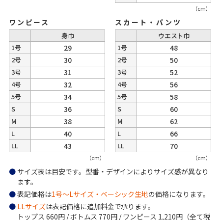
（cm）
ワンピース
スカート・パンツ
身巾
ウエスト巾
1号
29
1号
48
2号
30
2号
50
3号
31
3号
52
4号
32
4号
56
5号
34
5号
58
S
36
S
60
M
38
M
62
L
40
L
66
LL
43
LL
70
（cm）
（cm）
サイズ表は目安です。型番・デザインによりサイズ感が異なり
ます。
表記価格は
1号～Lサイズ・ベーシック生地
の価格になります。
LLサイズ
は表記価格に追加料金で承ります。
トップス 660円 / ボトムス 770円 / ワンピース 1,210円（全て税