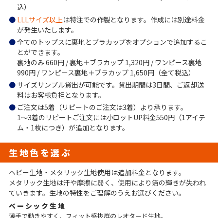
込）
LLLサイズ以上
は特注での作製となります。作成には別途料金
が発生いたします。
全てのトップスに裏地とブラカップをオプションで追加するこ
とができます。
裏地のみ 660円 / 裏地＋ブラカップ 1,320円 / ワンピース裏地
990円 / ワンピース裏地＋ブラカップ 1,650円（全て税込）
サイズサンプル貸出が可能です。貸出期間は3日間、ご返却送
料はお客様負担となります。
ご注文は5着（リピートのご注文は3着）より承ります。
1～3着のリピートご注文には小ロットUP料金550円（1アイテ
ム・1枚につき）が追加となります。
生地色を選ぶ
ヘビー生地・メタリック生地使用は追加料金となります。
メタリック生地は汗や摩擦に弱く、使用により箔の輝きが失われ
ていきます。生地の特性をご理解のうえお選びください。
ベーシック生地
薄手で動きやすく、フィット感抜群のレオタード生地。