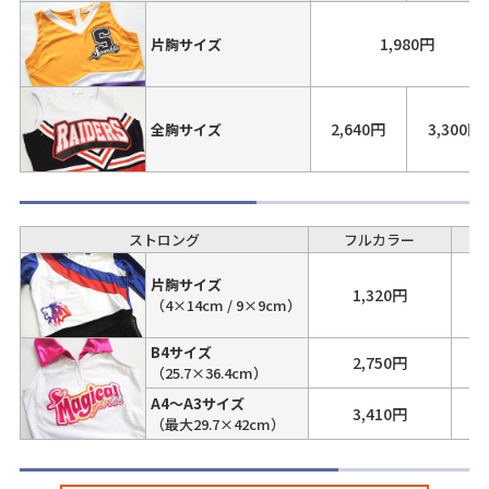
1,980円
片胸サイズ
2,640円
3,300円
全胸サイズ
ストロング
フルカラー
片胸サイズ
1,320円
（4×14cm / 9×9cm）
B4サイズ
2,750円
（25.7×36.4cm）
A4～A3サイズ
3,410円
（最大29.7×42cm）