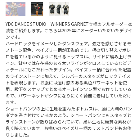
YDC DANCE STUDIO WINNERS GARNET☆様のフルオーダー衣
装をご紹介します。こちらは2025年にオーダーいただいたデザイ
ンです。
ハードロックをイメージしたダンスウェア。強さを感じさせるモ
ノトーン配色、ペイズリー柄が印象的です。柄の切り替えでボレ
ロを着ているかのように見せるトップスは、サイドに編み上げラ
イン、背中では存在感のある太いラインがクロスしているなどデ
ィテールにもこだわったデザイン。ペイズリー柄に合わせた配置
のラインストーンに加えて、シルバーのスタッズがロックテイス
トを表現します。お腹には透け感のある黒色パワーネットを使
用。股下をスナップでとめるオールインワン型でお作りしている
ので、パワーネットがシワになりにくく綺麗に着用していただけ
ます。
ショートパンツの上に生地を重ねたボトムスは、腰に大判のバン
ダナを巻き付けているかのよう。ショートパンツにもスタッズと
ラインストーンが散りばめられていて、黒い生地に硬質な素材が
良く映えています。お揃いのペイズリー柄のリストバンドもお作
りしました。