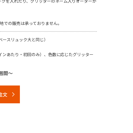
ークを入れたり、グリッターのネーム入りオーダーが
無地での販売は承っておりません。
m（ベースリュック大と同じ）
デザインあたり・初回のみ）、色数に応じたグリッター
週間～
注文