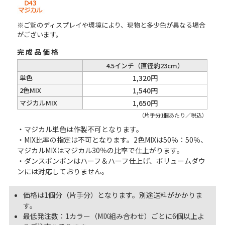
※ご覧のディスプレイや環境により、現物と多少色が異なる場合
がございます。
完成品価格
4.5インチ（直径約23cm）
単色
1,320円
2色MIX
1,540円
マジカルMIX
1,650円
（片手分1個あたり／税込）
・マジカル単色は作製不可となります。
・MIX比率の指定は不可となります。2色MIXは50％：50％、
マジカルMIXはマジカル30％の比率で仕上がります。
・ダンスポンポンはハーフ＆ハーフ仕上げ、ボリュームダウ
ンには対応しておりません。
価格は1個分（片手分）となります。別途送料がかかりま
す。
最低発注数：1カラー（MIX組み合わせ）ごとに6個以上よ