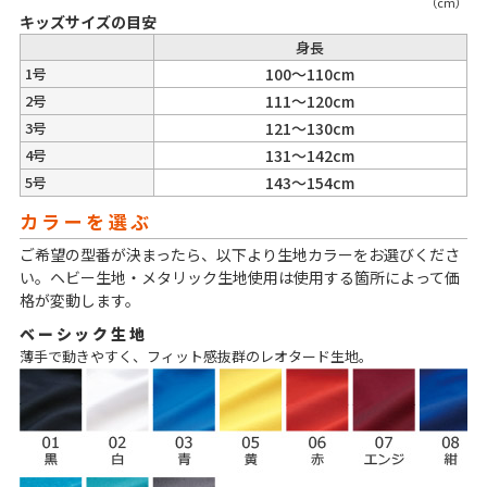
（cm）
キッズサイズの目安
身長
1号
100～110cm
2号
111～120cm
3号
121～130cm
4号
131～142cm
5号
143～154cm
カラーを選ぶ
ご希望の型番が決まったら、以下より生地カラーをお選びくださ
い。ヘビー生地・メタリック生地使用は使用する箇所によって価
格が変動します。
ベーシック生地
薄手で動きやすく、フィット感抜群のレオタード生地。