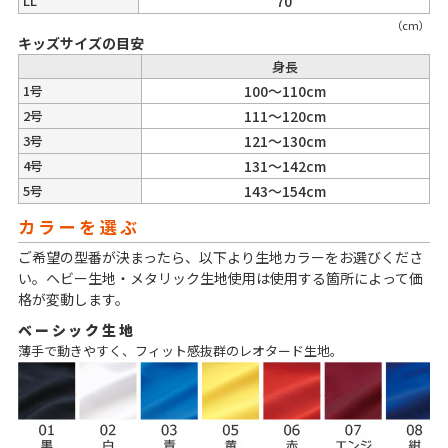
LL
70
（cm）
キッズサイズの目安
身長
1号
100～110cm
2号
111～120cm
3号
121～130cm
4号
131～142cm
5号
143～154cm
カラーを選ぶ
ご希望の型番が決まったら、以下より生地カラーをお選びくださ
い。ヘビー生地・メタリック生地使用は使用する箇所によって価
格が変動します。
ベーシック生地
薄手で動きやすく、フィット感抜群のレオタード生地。