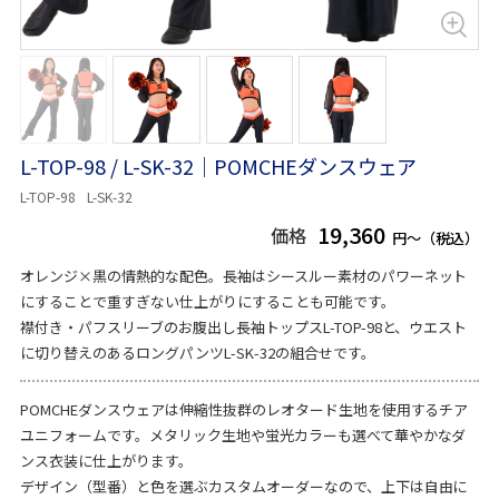
L-TOP-98 / L-SK-32｜POMCHEダンスウェア
L-TOP-98
L-SK-32
19,360
価格
円～（税込）
オレンジ×黒の情熱的な配色。長袖はシースルー素材のパワーネット
にすることで重すぎない仕上がりにすることも可能です。
襟付き・パフスリーブのお腹出し長袖トップスL-TOP-98と、ウエスト
に切り替えのあるロングパンツL-SK-32の組合せです。
POMCHEダンスウェアは伸縮性抜群のレオタード生地を使用するチア
ユニフォームです。メタリック生地や蛍光カラーも選べて華やかなダ
ンス衣装に仕上がります。
デザイン（型番）と色を選ぶカスタムオーダーなので、上下は自由に