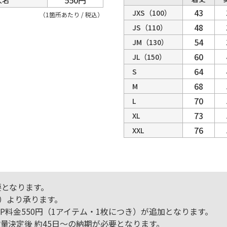
43
JXS（100）
（1箇所あたり / 税込）
48
JS（110）
54
JM（130）
60
JL（150）
64
S
68
M
70
L
73
XL
76
XXL
要となります。
着）より承ります。
P料金550円（1アイテム・1枚につき）が追加となります。
量決定後 約45日～の納期が必要となります。