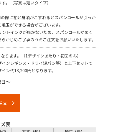
ます。（写真は短いタイプ）
用の際に袖と身頃がこすれるとスパンコールが引っか
と毛玉ができる場合がございます。
リントインクが届かないため、スパンコールがめく
あらかじめご了承のうえご注文をお願いいたします。
要となります。（1デザインあたり・初回のみ）
ザインレギンス・ドライ短パン等）と上下セットで
ン代13,200円となります。
5日～
注文
イズ表
身巾
袖丈（短）
袖丈（長）