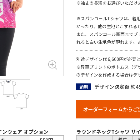
※袖丈の長短をお選びいただけ
※スパンコールTシャツは、着
かったり、他の生地とこすれる
また、スパンコール裏面までプ
れると白い生地色が現れます。
別途デザイン代 6,600円が必
※昇華プリントのボトムス（デ
のデザインを作成する場合はデザイ
デザイン決定後 約4
納期
オーダーフォームからご
インウェア オプション
ラウンドネックTシャツ サ
550円
着丈
人名