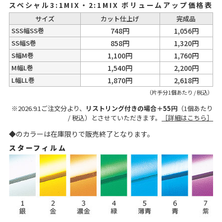
スペシャル3:1MIX・2:1MIX ボリュームアップ価格表
サイズ
カット仕上げ
完成品
SSS幅SS巻
748円
1,056円
SS幅S巻
858円
1,320円
S幅M巻
1,100円
1,760円
M幅L巻
1,540円
2,200円
L幅LL巻
1,870円
2,618円
（片手分1個あたり / 税込）
※2026.9.1ご注文分より、
リストリング付きの場合＋55円
（1個あたり
/ 税込）とさせていただきます。
［詳細はこちら］
◆のカラーは在庫限りで販売終了となります。
スターフィルム