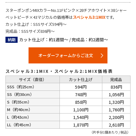
スターポンポンMIXカラーNo.11Fピンク×28チアホワイト×38シャー
ベットピーチ×43マジカルの価格帯は
スペシャル3:1MIX
です。
カット仕上げ：SSSサイズ594円～
完成品：SSSサイズ836円～
カット仕上げ：約1週間～ / 完成品：約2週間～
納期
オーダーフォームからご注文
スペシャル3:1MIX・スペシャル2:1MIX価格表
サイズ（直径）
カット仕上げ
完成品
SSS
（約25cm）
594円
836円
SS
（約30cm）
748円
1,056円
S
（約35cm）
858円
1,320円
M
（約40cm）
1,100円
1,760円
L
（約43cm）
1,540円
2,200円
LL
（約45cm）
1,870円
2,618円
（片手分1個あたり / 税込）