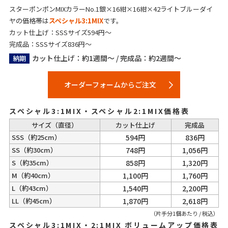
スターポンポンMIXカラーNo.1銀×16紺×16紺×42ライトブルーダイ
ヤの価格帯は
スペシャル3:1MIX
です。
カット仕上げ：SSSサイズ594円～
完成品：SSSサイズ836円～
カット仕上げ：約1週間～ / 完成品：約2週間～
納期
オーダーフォームからご注文
スペシャル3:1MIX・スペシャル2:1MIX価格表
サイズ（直径）
カット仕上げ
完成品
SSS
（約25cm）
594円
836円
SS
（約30cm）
748円
1,056円
S
（約35cm）
858円
1,320円
M
（約40cm）
1,100円
1,760円
L
（約43cm）
1,540円
2,200円
LL
（約45cm）
1,870円
2,618円
（片手分1個あたり / 税込）
スペシャル3:1MIX・2:1MIX ボリュームアップ価格表