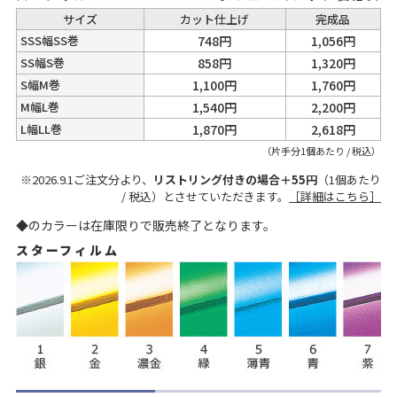
サイズ
カット仕上げ
完成品
SSS幅SS巻
748円
1,056円
SS幅S巻
858円
1,320円
S幅M巻
1,100円
1,760円
M幅L巻
1,540円
2,200円
L幅LL巻
1,870円
2,618円
（片手分1個あたり / 税込）
※2026.9.1ご注文分より、
リストリング付きの場合＋55円
（1個あたり
/ 税込）とさせていただきます。
［詳細はこちら］
◆のカラーは在庫限りで販売終了となります。
スターフィルム