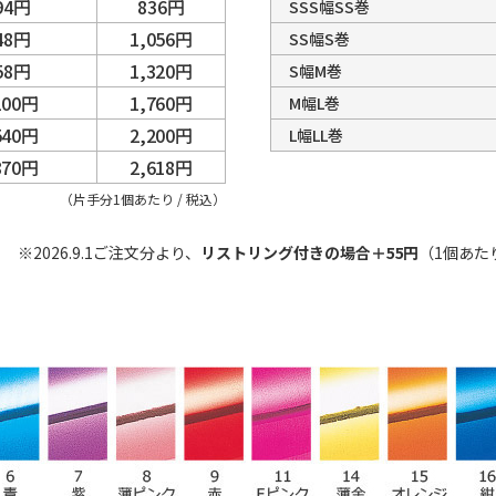
94円
836円
SSS幅SS巻
48円
1,056円
SS幅S巻
58円
1,320円
S幅M巻
100円
1,760円
M幅L巻
540円
2,200円
L幅LL巻
870円
2,618円
（片手分1個あたり / 税込）
※2026.9.1ご注文分より、
リストリング付きの場合＋55円
（1個あた
。