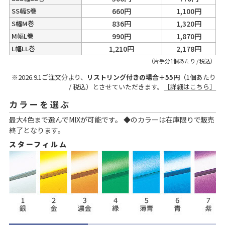
SS幅S巻
660円
1,100円
S幅M巻
836円
1,320円
M幅L巻
990円
1,870円
L幅LL巻
1,210円
2,178円
（片手分1個あたり / 税込）
※2026.9.1ご注文分より、
リストリング付きの場合＋55円
（1個あたり
/ 税込）とさせていただきます。
［詳細はこちら］
カラーを選ぶ
最大4色まで選んでMIXが可能です。 ◆のカラーは在庫限りで販売
終了となります。
スターフィルム