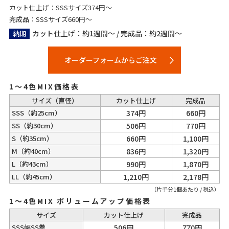
カット仕上げ：SSSサイズ374円～
完成品：SSSサイズ660円～
カット仕上げ：約1週間～ / 完成品：約2週間～
納期
オーダーフォームからご注文
1～4色MIX価格表
サイズ（直径）
カット仕上げ
完成品
SSS
（約25cm）
374円
660円
SS
（約30cm）
506円
770円
S
（約35cm）
660円
1,100円
M
（約40cm）
836円
1,320円
L
（約43cm）
990円
1,870円
LL
（約45cm）
1,210円
2,178円
（片手分1個あたり / 税込）
1～4色MIX ボリュームアップ価格表
サイズ
カット仕上げ
完成品
SSS幅SS巻
506円
770円