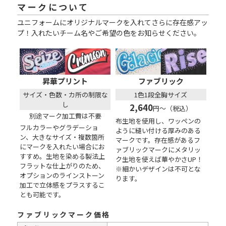
マークについて
ユニフォームにオリジナルマークを入れてさらに存在感アッ
プ！入れたいチーム名やご希望の色をお知らせください。
昇華プリント
ファブリック
サイズ・色数・カ所の制限な
1色1段全胸サイズ
し
2,640
円～（税込）
別途マーク加工費は不要
布生地を使用し、ワッペンの
フルカラーやグラデーショ
ように縫い付ける厚みのある
ン、大きなサイズ・複数箇所
マークです。存在感があるフ
にマークを入れたい場合にお
ァブリックマークにメタリッ
すすめ。生地を染める製法上
ク生地を使えば華やかさUP！
フラットな仕上がりのため、
※細かいデザインは不可とな
オプションのラインストーン
ります。
加工で立体感をプラスするこ
とも可能です。
ファブリックマーク価格