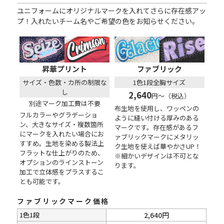
ユニフォームにオリジナルマークを入れてさらに存在感アッ
プ！入れたいチーム名やご希望の色をお知らせください。
昇華プリント
ファブリック
サイズ・色数・カ所の制限な
1色1段全胸サイズ
し
2,640
円～（税込）
別途マーク加工費は不要
布生地を使用し、ワッペンの
フルカラーやグラデーショ
ように縫い付ける厚みのある
ン、大きなサイズ・複数箇所
マークです。存在感があるフ
にマークを入れたい場合にお
ァブリックマークにメタリッ
すすめ。生地を染める製法上
ク生地を使えば華やかさUP！
フラットな仕上がりのため、
※細かいデザインは不可とな
オプションのラインストーン
ります。
加工で立体感をプラスするこ
とも可能です。
ファブリックマーク価格
1色1段
2,640円