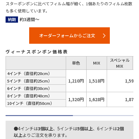
スターポンポンに比べてフィルム幅が細く、1個あたりのフィルム枚数
も多く使用しています。
約3週間～
納期
オーダーフォームからご注文
ヴィーナスポンポン価格表
スペシャル
単色
MIX
MIX
4インチ（直径約20cm）
1,210円
1,518円
1,595
5インチ（直径約25cm）
6インチ（直径約30cm）
8インチ（直径約40cm）
1,320円
1,628円
1,870
10インチ（直径約50cm）
●4インチは
3個以上
、5インチは
5個以上
、6インチは
2個
以上
よりご注文を承ります。