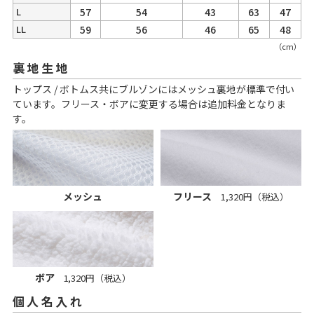
L
57
54
43
63
47
LL
59
56
46
65
48
（cm）
裏地生地
トップス / ボトムス共にブルゾンにはメッシュ裏地が標準で付い
ています。フリース・ボアに変更する場合は追加料金となりま
す。
メッシュ
フリース
1,320円（税込）
ボア
1,320円（税込）
個人名入れ