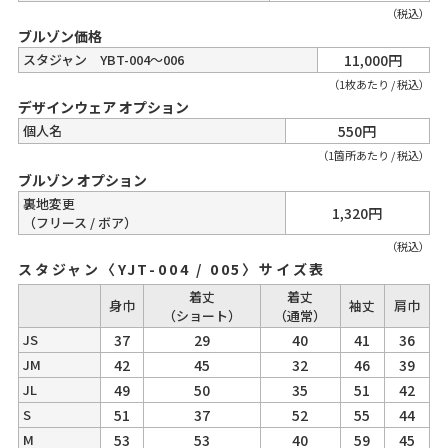
（税込）
ブルゾン価格
スタジャン YBT-004～006
11,000円
（1枚あたり / 税込）
デザインウェア オプション
個人名
550円
（1箇所あたり / 税込）
ブルゾン オプション
裏地変更
1,320円
（フリース / ボア）
（税込）
スタジャン〈YJT-004 / 005〉サイズ表
着丈
着丈
身巾
袖丈
肩巾
（ショート）
（通常）
JS
37
29
40
41
36
JM
42
45
32
46
39
JL
49
50
35
51
42
S
51
37
52
55
44
M
53
53
40
59
45