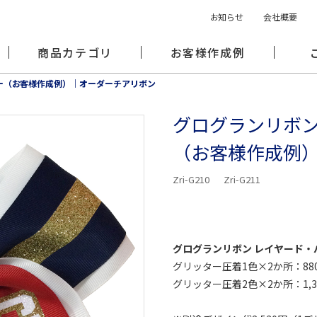
お知らせ
会社概要
商品カテゴリ
お客様作成例
ー（お客様作成例）｜オーダーチアリボン
グログランリボン
（お客様作成例
Zri-G210
Zri-G211
グログランリボン レイヤード・バ
グリッター圧着1色×2か所：88
グリッター圧着2色×2か所：1,3