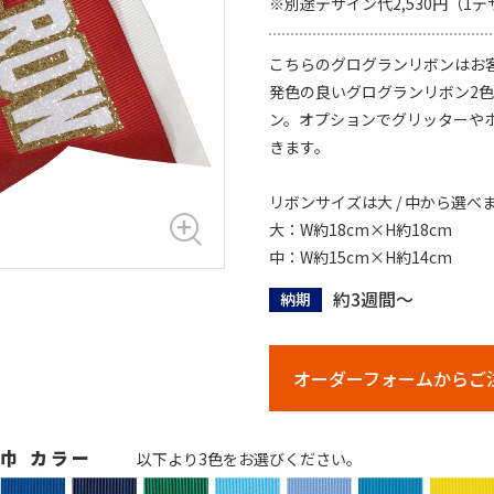
※別途デザイン代2,530円（
こちらのグログランリボンはお
発色の良いグログランリボン2
ン。オプションでグリッターや
きます。
リボンサイズは大 / 中から選べ
大：W約18cm×H約18cm
中：W約15cm×H約14cm
約3週間～
納期
オーダーフォームからご
m巾 カラー
以下より3色をお選びください。