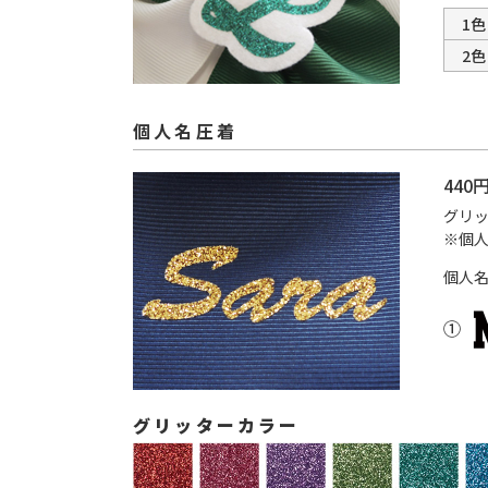
1色
2色
個人名圧着
44
グリ
※個
個人
グリッターカラー