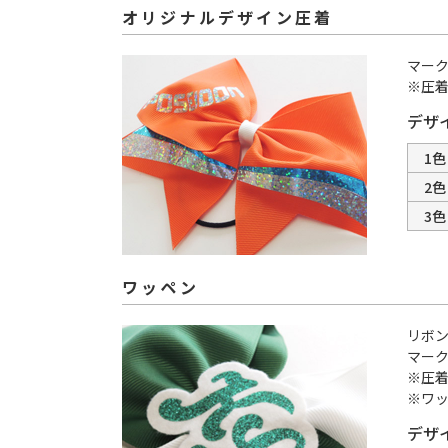
オリジナルデザイン圧着
マー
※圧着
デザイ
1色
2色
3色
ワッペン
リボ
マー
※圧着
※ワ
デザイ