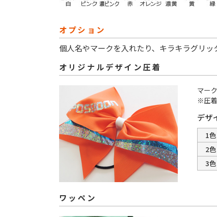
オプション
個人名やマークを入れたり、キラキラグリッ
オリジナルデザイン圧着
マー
※圧着
デザイ
1色
2色
3色
ワッペン