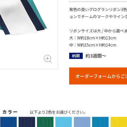
発色の良いグログランリボン3
ョンでチームのマークやライン
リボンサイズは大 / 中から選べ
大：W約18cm×H約13cm
中：W約15cm×H約14cm
約3週間～
納期
オーダーフォームからご
巾 カラー
以下より2色をお選びください。