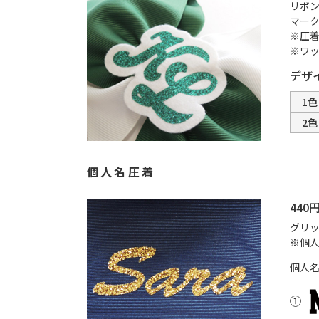
リボ
マー
※圧着
※ワ
デザイ
1色
2色
個人名圧着
44
グリ
※個
個人